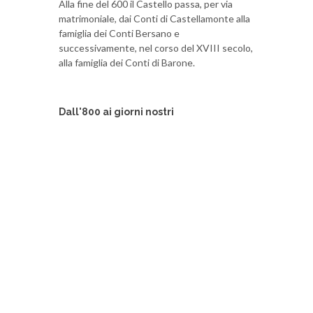
Alla fine del 600 il Castello passa, per via
matrimoniale, dai Conti di Castellamonte alla
famiglia dei Conti Bersano e
successivamente, nel corso del XVIII secolo,
alla famiglia dei Conti di Barone.
Dall'800 ai giorni nostri
Nel corso del XIX secolo il Castello viene
diviso tra diverse famiglie borghesi che lo
adibiscono in parte a casa colonica, in parte a
deposito, cantine e stalle con progressivo
degrado del complesso architettonico.
A partire dagli anni 80 il destino del Castello,
ormai in rovina e in parte diroccato, si incrocia
con quello dell’attuale proprietario che,
coadiuvato dalla moglie, coltiva il progetto di
restaurarlo e di farlo rivivere in tutta la sua
suggestiva bellezza.
Annessa al Castello vi è anche la Chiesetta